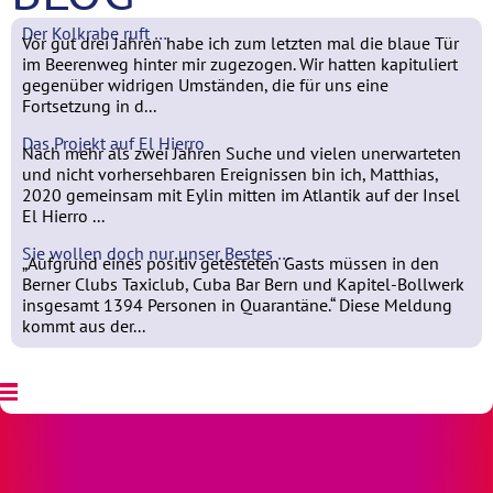
Der Kolkrabe ruft …
Vor gut drei Jahren habe ich zum letzten mal die blaue Tür
im Beerenweg hinter mir zugezogen. Wir hatten kapituliert
gegenüber widrigen Umständen, die für uns eine
Fortsetzung in d...
Das Projekt auf El Hierro
Nach mehr als zwei Jahren Suche und vielen unerwarteten
und nicht vorhersehbaren Ereignissen bin ich, Matthias,
2020 gemeinsam mit Eylin mitten im Atlantik auf der Insel
El Hierro ...
Sie wollen doch nur unser Bestes …
„Aufgrund eines positiv getesteten Gasts müssen in den
Berner Clubs Taxiclub, Cuba Bar Bern und Kapitel-Bollwerk
insgesamt 1394 Personen in Quarantäne.“ Diese Meldung
kommt aus der...