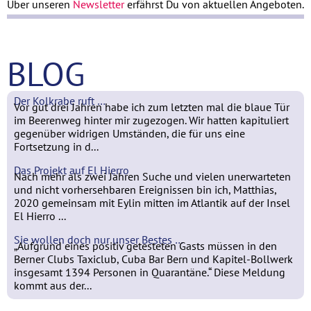
Über unseren
Newsletter
erfährst Du von aktuellen Angeboten.
BLOG
Der Kolkrabe ruft …
Vor gut drei Jahren habe ich zum letzten mal die blaue Tür
im Beerenweg hinter mir zugezogen. Wir hatten kapituliert
gegenüber widrigen Umständen, die für uns eine
Fortsetzung in d...
Das Projekt auf El Hierro
Nach mehr als zwei Jahren Suche und vielen unerwarteten
und nicht vorhersehbaren Ereignissen bin ich, Matthias,
2020 gemeinsam mit Eylin mitten im Atlantik auf der Insel
El Hierro ...
Sie wollen doch nur unser Bestes …
„Aufgrund eines positiv getesteten Gasts müssen in den
Berner Clubs Taxiclub, Cuba Bar Bern und Kapitel-Bollwerk
insgesamt 1394 Personen in Quarantäne.“ Diese Meldung
kommt aus der...