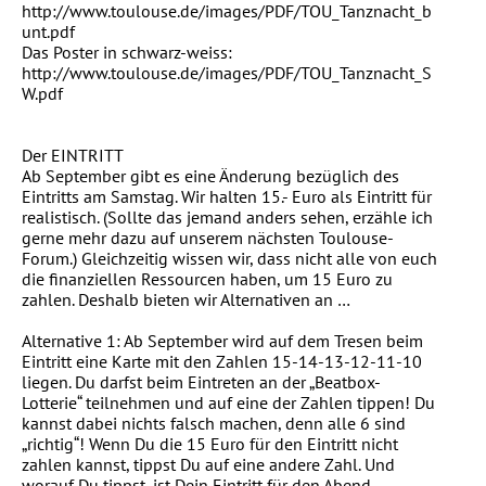
http://www.toulouse.de/images/PDF/TOU_Tanznacht_b
unt.pdf
Das Poster in schwarz-weiss:
http://www.toulouse.de/images/PDF/TOU_Tanznacht_S
W.pdf
Der EINTRITT
Ab September gibt es eine Änderung bezüglich des
Eintritts am Samstag. Wir halten 15.- Euro als Eintritt für
realistisch. (Sollte das jemand anders sehen, erzähle ich
gerne mehr dazu auf unserem nächsten Toulouse-
Forum.) Gleichzeitig wissen wir, dass nicht alle von euch
die finanziellen Ressourcen haben, um 15 Euro zu
zahlen. Deshalb bieten wir Alternativen an …
Alternative 1: Ab September wird auf dem Tresen beim
Eintritt eine Karte mit den Zahlen 15-14-13-12-11-10
liegen. Du darfst beim Eintreten an der „Beatbox-
Lotterie“ teilnehmen und auf eine der Zahlen tippen! Du
kannst dabei nichts falsch machen, denn alle 6 sind
„richtig“! Wenn Du die 15 Euro für den Eintritt nicht
zahlen kannst, tippst Du auf eine andere Zahl. Und
worauf Du tippst, ist Dein Eintritt für den Abend.