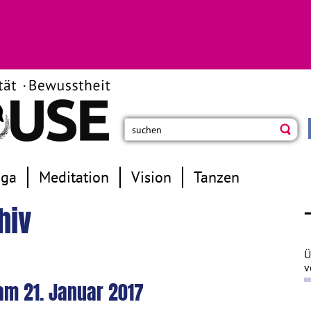
oga
Meditation
Vision
Tanzen
hiv
Ü
v
am 21. Januar 2017