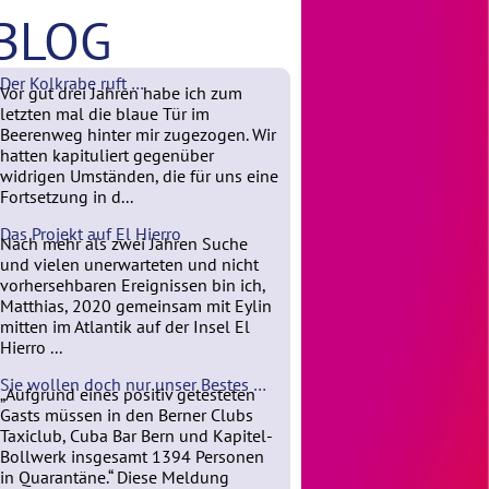
BLOG
Der Kolkrabe ruft …
Vor gut drei Jahren habe ich zum
letzten mal die blaue Tür im
Beerenweg hinter mir zugezogen. Wir
hatten kapituliert gegenüber
widrigen Umständen, die für uns eine
Fortsetzung in d...
Das Projekt auf El Hierro
Nach mehr als zwei Jahren Suche
und vielen unerwarteten und nicht
vorhersehbaren Ereignissen bin ich,
Matthias, 2020 gemeinsam mit Eylin
mitten im Atlantik auf der Insel El
Hierro ...
Sie wollen doch nur unser Bestes …
„Aufgrund eines positiv getesteten
Gasts müssen in den Berner Clubs
Taxiclub, Cuba Bar Bern und Kapitel-
Bollwerk insgesamt 1394 Personen
in Quarantäne.“ Diese Meldung