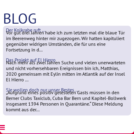
BLOG
Der Kolkrabe ruft …
Vor gut drei Jahren habe ich zum letzten mal die blaue Tür
im Beerenweg hinter mir zugezogen. Wir hatten kapituliert
gegenüber widrigen Umständen, die für uns eine
Fortsetzung in d...
Das Projekt auf El Hierro
Nach mehr als zwei Jahren Suche und vielen unerwarteten
und nicht vorhersehbaren Ereignissen bin ich, Matthias,
2020 gemeinsam mit Eylin mitten im Atlantik auf der Insel
El Hierro ...
Sie wollen doch nur unser Bestes …
„Aufgrund eines positiv getesteten Gasts müssen in den
Berner Clubs Taxiclub, Cuba Bar Bern und Kapitel-Bollwerk
insgesamt 1394 Personen in Quarantäne.“ Diese Meldung
kommt aus der...