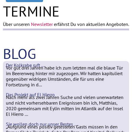
TERMINE
Über unseren
Newsletter
erfährst Du von aktuellen Angeboten.
BLOG
Der Kolkrabe ruft …
Vor gut drei Jahren habe ich zum letzten mal die blaue Tür
im Beerenweg hinter mir zugezogen. Wir hatten kapituliert
gegenüber widrigen Umständen, die für uns eine
Fortsetzung in d...
Das Projekt auf El Hierro
Nach mehr als zwei Jahren Suche und vielen unerwarteten
und nicht vorhersehbaren Ereignissen bin ich, Matthias,
2020 gemeinsam mit Eylin mitten im Atlantik auf der Insel
El Hierro ...
Sie wollen doch nur unser Bestes …
„Aufgrund eines positiv getesteten Gasts müssen in den