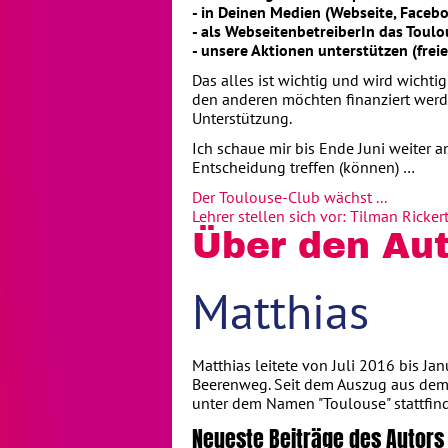
- in Deinen Medien (Webseite, Facebo
- als WebseitenbetreiberIn das Toulo
- unsere Aktionen unterstützen (frei
Das alles ist wichtig und wird wichti
den anderen möchten finanziert werde
Unterstützung.
Ich schaue mir bis Ende Juni weiter a
Entscheidung treffen (können) …
Der Toulouse-Club wächst ...
Lehrer stellen sich vor: Tilman Rickert,
Über den Aut
Matthias
Matthias leitete von Juli 2016 bis Ja
Beerenweg. Seit dem Auszug aus dem 
unter dem Namen "Toulouse" stattfin
Neueste Beiträge des Autors