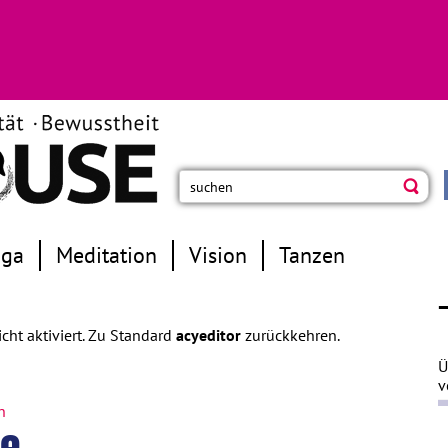
oga
Meditation
Vision
Tanzen
icht aktiviert. Zu Standard
acyeditor
zurückkehren.
Ü
v
n