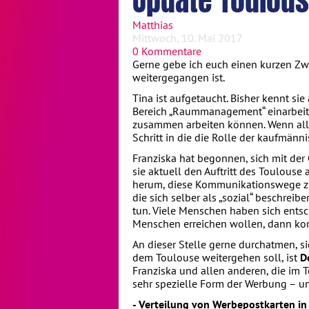
Update Toulou
Matthias
Mittwoch, 10. Mai 2017
0 Kommentare
Gerne gebe ich euch einen kurzen Zw
weitergegangen ist.
Tina ist aufgetaucht. Bisher kennt si
Bereich „Raummanagement“ einarbeite
zusammen arbeiten können. Wenn alles
Schritt in die die Rolle der kaufmänn
Franziska hat begonnen, sich mit der 
sie aktuell den Auftritt des Toulous
herum, diese Kommunikationswege zu 
die sich selber als „sozial“ beschreib
tun. Viele Menschen haben sich ents
Menschen erreichen wollen, dann ko
An dieser Stelle gerne durchatmen, si
dem Toulouse weitergehen soll, ist
D
Franziska und allen anderen, die im 
sehr spezielle Form der Werbung – un
- Verteilung von Werbepostkarten i