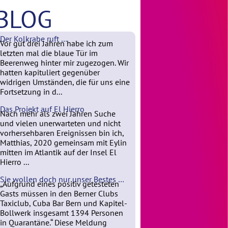
BLOG
Der Kolkrabe ruft …
Vor gut drei Jahren habe ich zum
letzten mal die blaue Tür im
Beerenweg hinter mir zugezogen. Wir
hatten kapituliert gegenüber
widrigen Umständen, die für uns eine
Fortsetzung in d...
Das Projekt auf El Hierro
Nach mehr als zwei Jahren Suche
und vielen unerwarteten und nicht
vorhersehbaren Ereignissen bin ich,
Matthias, 2020 gemeinsam mit Eylin
mitten im Atlantik auf der Insel El
Hierro ...
Sie wollen doch nur unser Bestes …
„Aufgrund eines positiv getesteten
Gasts müssen in den Berner Clubs
Taxiclub, Cuba Bar Bern und Kapitel-
Bollwerk insgesamt 1394 Personen
in Quarantäne.“ Diese Meldung