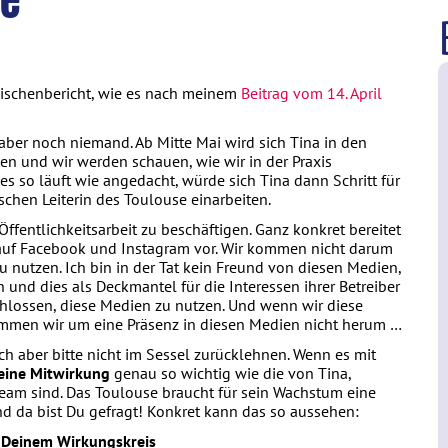
se
ischenbericht, wie es nach meinem
Beitrag vom 14. April
e aber noch niemand. Ab Mitte Mai wird sich Tina in den
n und wir werden schauen, wie wir in der Praxis
 so läuft wie angedacht, würde sich Tina dann Schritt für
ischen Leiterin des Toulouse einarbeiten.
Öffentlichkeitsarbeit zu beschäftigen. Ganz konkret bereitet
e auf Facebook und Instagram vor. Wir kommen nicht darum
nutzen. Ich bin in der Tat kein Freund von diesen Medien,
en und dies als Deckmantel für die Interessen ihrer Betreiber
chlossen, diese Medien zu nutzen. Und wenn wir diese
mmen wir um eine Präsenz in diesen Medien nicht herum …
ch aber bitte nicht im Sessel zurücklehnen. Wenn es mit
eine Mitwirkung
genau so wichtig wie die von Tina,
Team sind. Das Toulouse braucht für sein Wachstum eine
d da bist Du gefragt! Konkret kann das so aussehen:
n Deinem Wirkungskreis