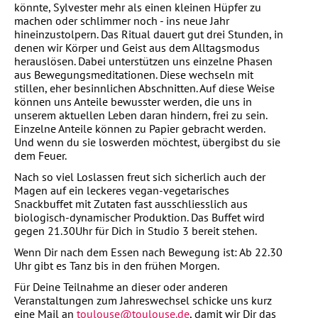
könnte, Sylvester mehr als einen kleinen Hüpfer zu
machen oder schlimmer noch - ins neue Jahr
hineinzustolpern. Das Ritual dauert gut drei Stunden, in
denen wir Körper und Geist aus dem Alltagsmodus
herauslösen. Dabei unterstützen uns einzelne Phasen
aus Bewegungsmeditationen. Diese wechseln mit
stillen, eher besinnlichen Abschnitten. Auf diese Weise
können uns Anteile bewusster werden, die uns in
unserem aktuellen Leben daran hindern, frei zu sein.
Einzelne Anteile können zu Papier gebracht werden.
Und wenn du sie loswerden möchtest, übergibst du sie
dem Feuer.
Nach so viel Loslassen freut sich sicherlich auch der
Magen auf ein leckeres vegan-vegetarisches
Snackbuffet mit Zutaten fast ausschliesslich aus
biologisch-dynamischer Produktion. Das Buffet wird
gegen 21.30Uhr für Dich in Studio 3 bereit stehen.
Wenn Dir nach dem Essen nach Bewegung ist: Ab 22.30
Uhr gibt es Tanz bis in den frühen Morgen.
Für Deine Teilnahme an dieser oder anderen
Veranstaltungen zum Jahreswechsel schicke uns kurz
eine Mail an
toulouse@toulouse.de
, damit wir Dir das