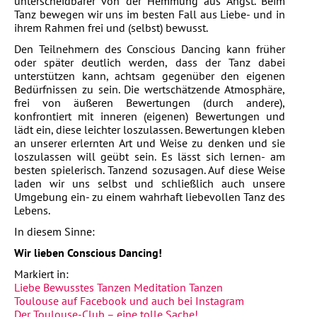
unterscheidbarer von der Hemmung aus Angst. Beim
Tanz bewegen wir uns im besten Fall aus Liebe- und in
ihrem Rahmen frei und (selbst) bewusst.
Den Teilnehmern des Conscious Dancing kann früher
oder später deutlich werden, dass der Tanz dabei
unterstützen kann, achtsam gegenüber den eigenen
Bedürfnissen zu sein. Die wertschätzende Atmosphäre,
frei von äußeren Bewertungen (durch andere),
konfrontiert mit inneren (eigenen) Bewertungen und
lädt ein, diese leichter loszulassen. Bewertungen kleben
an unserer erlernten Art und Weise zu denken und sie
loszulassen will geübt sein. Es lässt sich lernen- am
besten spielerisch. Tanzend sozusagen. Auf diese Weise
laden wir uns selbst und schließlich auch unsere
Umgebung ein- zu einem wahrhaft liebevollen Tanz des
Lebens.
In diesem Sinne:
Wir lieben Conscious Dancing!
Markiert in:
Liebe
Bewusstes Tanzen
Meditation
Tanzen
Toulouse auf Facebook und auch bei Instagram
Der Toulouse-Club – eine tolle Sache!