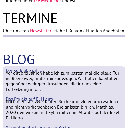
Internet unter
Die Meditierer
findest.
TERMINE
Über unseren
Newsletter
erfährst Du von aktuellen Angeboten.
BLOG
Der Kolkrabe ruft …
Vor gut drei Jahren habe ich zum letzten mal die blaue Tür
im Beerenweg hinter mir zugezogen. Wir hatten kapituliert
gegenüber widrigen Umständen, die für uns eine
Fortsetzung in d...
Das Projekt auf El Hierro
Nach mehr als zwei Jahren Suche und vielen unerwarteten
und nicht vorhersehbaren Ereignissen bin ich, Matthias,
2020 gemeinsam mit Eylin mitten im Atlantik auf der Insel
El Hierro ...
Sie wollen doch nur unser Bestes …