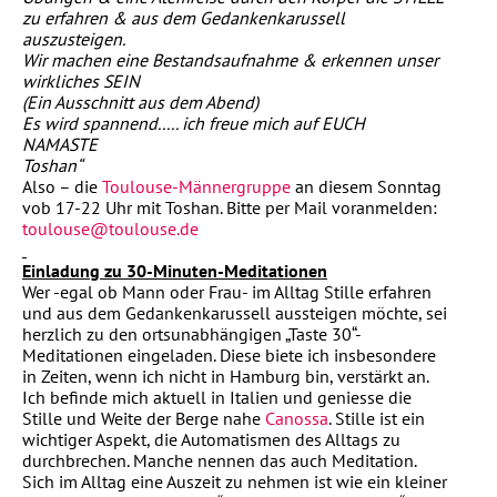
zu erfahren & aus dem Gedankenkarussell
auszusteigen.
Wir machen eine Bestandsaufnahme & erkennen unser
wirkliches SEIN
(Ein Ausschnitt aus dem Abend)
Es wird spannend..... ich freue mich auf EUCH
NAMASTE
Toshan“
Also – die
Toulouse-Männergruppe
an diesem Sonntag
vob 17-22 Uhr mit Toshan. Bitte per Mail voranmelden:
toulouse@toulouse.de
Einladung zu 30-Minuten-Meditationen
Wer -egal ob Mann oder Frau- im Alltag Stille erfahren
und aus dem Gedankenkarussell aussteigen möchte, sei
herzlich zu den ortsunabhängigen „Taste 30“-
Meditationen eingeladen. Diese biete ich insbesondere
in Zeiten, wenn ich nicht in Hamburg bin, verstärkt an.
Ich befinde mich aktuell in Italien und geniesse die
Stille und Weite der Berge nahe
Canossa
. Stille ist ein
wichtiger Aspekt, die Automatismen des Alltags zu
durchbrechen. Manche nennen das auch Meditation.
Sich im Alltag eine Auszeit zu nehmen ist wie ein kleiner